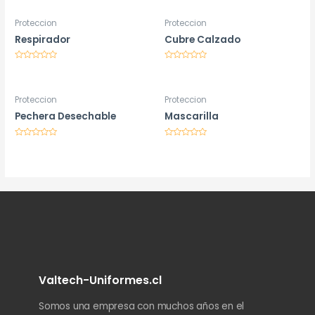
Proteccion
Proteccion
Respirador
Cubre Calzado
Valorado
Valorado
en
en
0
0
de
de
5
5
Proteccion
Proteccion
Pechera Desechable
Mascarilla
Valorado
Valorado
en
en
0
0
de
de
5
5
Valtech-Uniformes.cl
Somos una empresa con muchos años en el