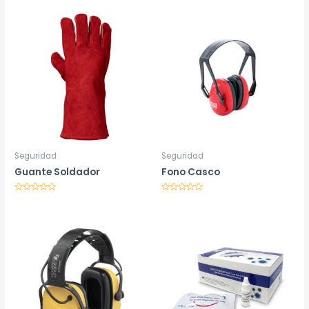
Seguridad
Seguridad
Guante Soldador
Fono Casco
Valorado
Valorado
en
en
0
0
de
de
5
5