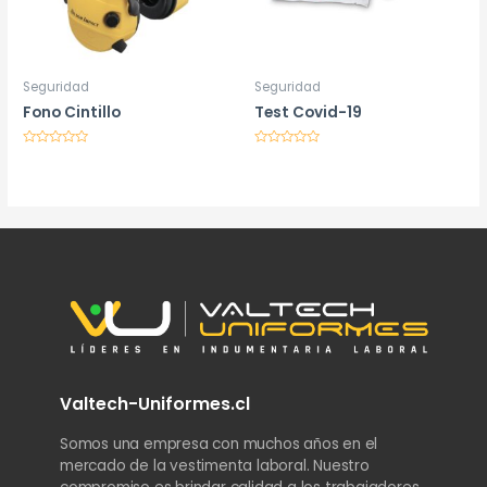
Seguridad
Seguridad
Fono Cintillo
Test Covid-19
Valorado
Valorado
en
en
0
0
de
de
5
5
Valtech-Uniformes.cl
Somos una empresa con muchos años en el
mercado de la vestimenta laboral. Nuestro