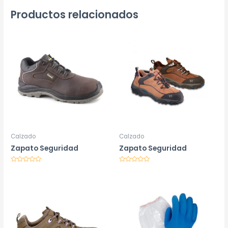
Productos relacionados
Calzado
Calzado
Zapato Seguridad
Zapato Seguridad
Valorado
Valorado
en
en
0
0
de
de
5
5