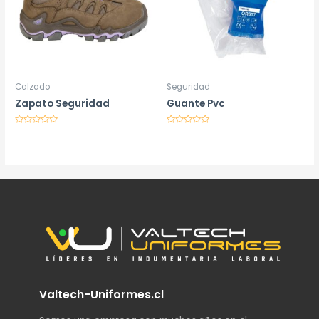
Calzado
Seguridad
Zapato Seguridad
Guante Pvc
Valorado
Valorado
en
en
0
0
de
de
5
5
Valtech-Uniformes.cl