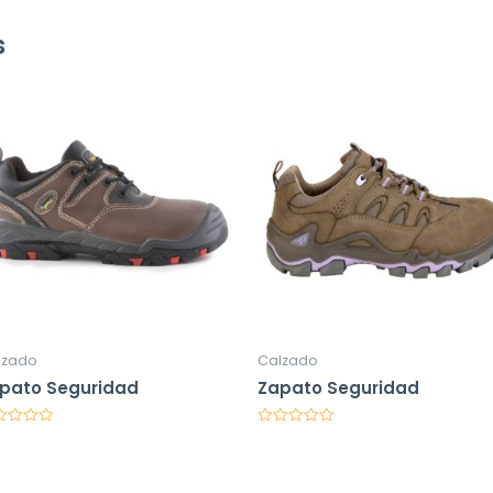
s
lzado
Calzado
pato Seguridad
Zapato Seguridad
orado
Valorado
en
0
de
5