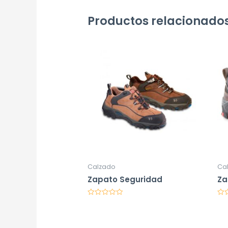
Productos relacionado
Calzado
Ca
Zapato Seguridad
Za
Valorado
Val
en
en
0
0
de
de
5
5