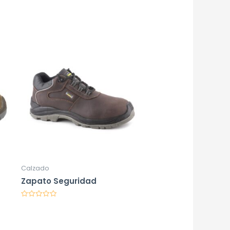
Calzado
Zapato Seguridad
Valorado
en
0
de
5