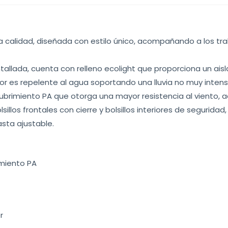
a calidad, diseñada con estilo único, acompañando a los t
entallada, cuenta con relleno ecolight que proporciona un ais
ior es repelente al agua soportando una lluvia no muy inten
cubrimiento PA que otorga una mayor resistencia al viento, 
sillos frontales con cierre y bolsillos interiores de segurida
sta ajustable.
imiento PA
r