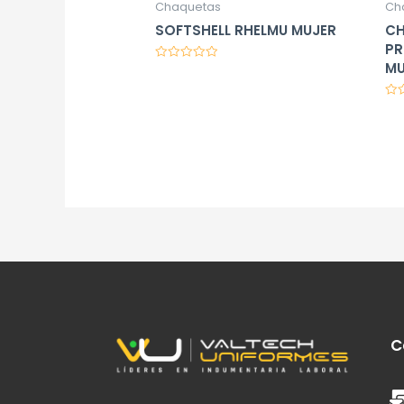
Chaquetas
Ch
SOFTSHELL RHELMU MUJER
CH
PR
MU
Valorado
en
0
de
Val
5
en
0
de
5
C