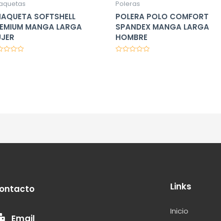
aquetas
Poleras
AQUETA SOFTSHELL
POLERA POLO COMFORT
EMIUM MANGA LARGA
SPANDEX MANGA LARGA
JER
HOMBRE
orado
Valorado
en
0
de
5
Links
ontacto
Inicio
Email