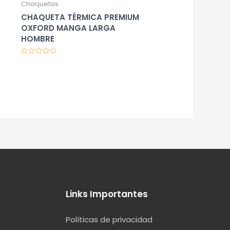
Chaquetas
CHAQUETA TÉRMICA PREMIUM
OXFORD MANGA LARGA
HOMBRE
Valorado
en
0
de
5
Links Importantes
Políticas de privacidad