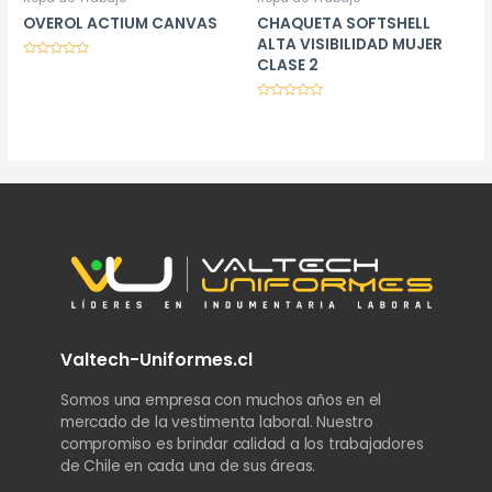
OVEROL ACTIUM CANVAS
CHAQUETA SOFTSHELL
ALTA VISIBILIDAD MUJER
CLASE 2
Valorado
en
0
de
Valorado
5
en
0
de
5
Valtech-Uniformes.cl
Somos una empresa con muchos años en el
mercado de la vestimenta laboral. Nuestro
compromiso es brindar calidad a los trabajadores
de Chile en cada una de sus áreas.