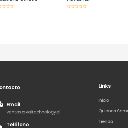
orado
Valorado
en
0
de
5
Links
ontacto
Inicio
Email
Quienes Som
ventas@valtechnology.cl
Tienda
Teléfono