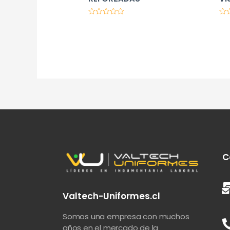
Valorado
Val
en
en
0
0
de
de
5
5
C
Valtech-Uniformes.cl
Somos una empresa con muchos
años en el mercado de la