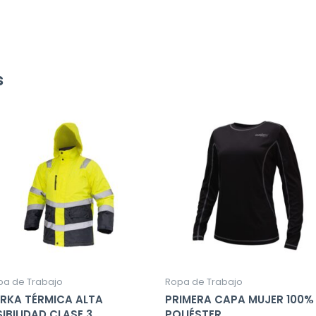
s
pa de Trabajo
Ropa de Trabajo
RKA TÉRMICA ALTA
PRIMERA CAPA MUJER 100%
SIBILIDAD CLASE 3
POLIÉSTER