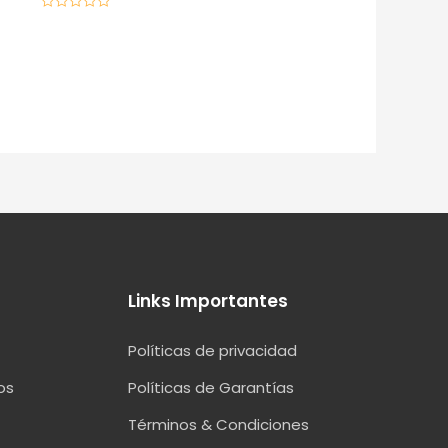
Valorado
en
0
de
5
Links Importantes
Políticas de privacidad
os
Políticas de Garantías
Términos & Condiciones