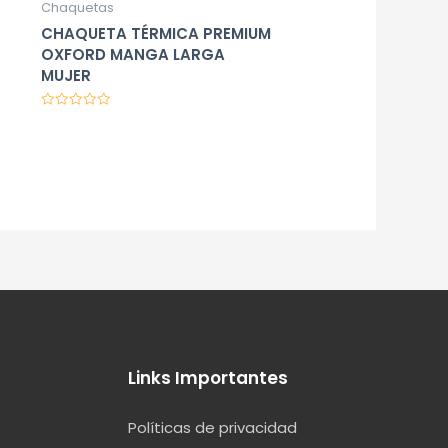
Chaquetas
CHAQUETA TÉRMICA PREMIUM
OXFORD MANGA LARGA
MUJER
Valorado
en
0
de
5
Links Importantes
Políticas de privacidad