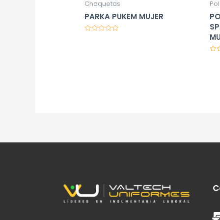
Chaquetas
Po
PARKA PUKEM MUJER
PO
SP
MU
Valorado
en
0
de
Val
5
en
0
de
5
C