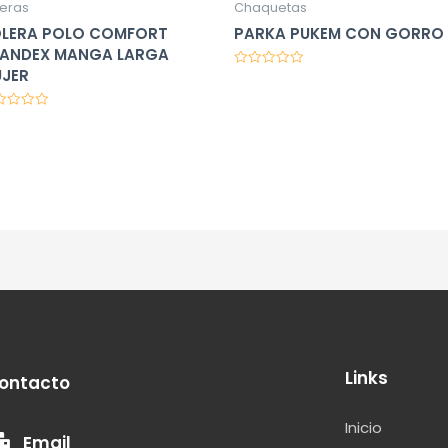
leras
Chaquetas
LERA POLO COMFORT
PARKA PUKEM CON GORRO
ANDEX MANGA LARGA
JER
Valorado
en
0
de
orado
5
Links
ontacto
Inicio
Email