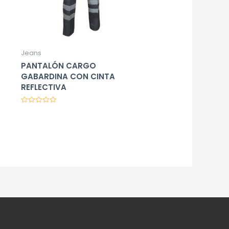
Jeans
PANTALÓN CARGO
GABARDINA CON CINTA
REFLECTIVA
Valorado
en
0
de
5