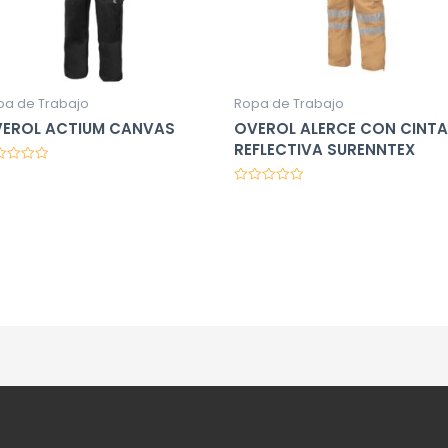
pa de Trabajo
Ropa de Trabajo
EROL ACTIUM CANVAS
OVEROL ALERCE CON CINTA
REFLECTIVA SURENNTEX
orado
Valorado
en
0
de
5