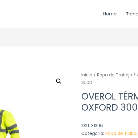
Home
Tien
Inicio
/
Ropa de Trabajo
/ 
300D
OVEROL TÉR
OXFORD 30
SKU:
31306
Categoría:
Ropa de Trabaj