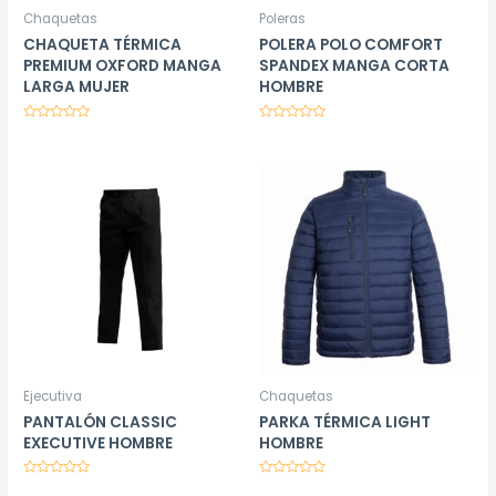
Chaquetas
Poleras
CHAQUETA TÉRMICA
POLERA POLO COMFORT
PREMIUM OXFORD MANGA
SPANDEX MANGA CORTA
LARGA MUJER
HOMBRE
Valorado
Valorado
en
en
0
0
de
de
5
5
Ejecutiva
Chaquetas
PANTALÓN CLASSIC
PARKA TÉRMICA LIGHT
EXECUTIVE HOMBRE
HOMBRE
Valorado
Valorado